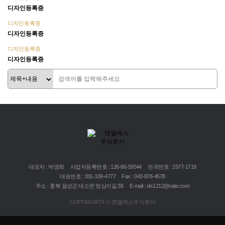
디자인등록증
디자인등록증
디자인등록증
디자인등록증
디자인등록증
대표자 : 박영희
사업자등록번호 : 126-86-59544
전국번호 : 1577-1719
대표번호 : 031-339-4777
Fax : 043-878-4578
주소 : 충북 음성군 대소면 멍심이길 38
E-mail : nls1212@nate.com
COPYRIGHTS © 엔엘에스주식회사